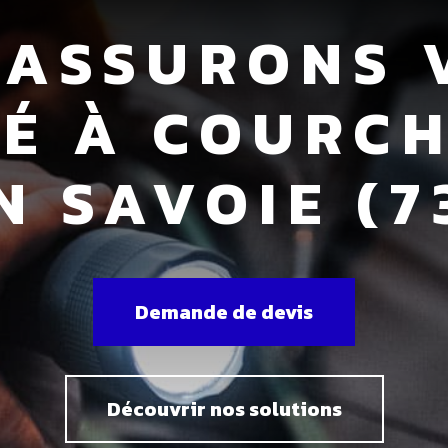
 ASSURONS 
TÉ À COURCH
N SAVOIE (7
Demande de devis
Découvrir nos solutions