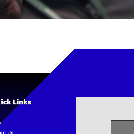
ick Links
Q
ut Us