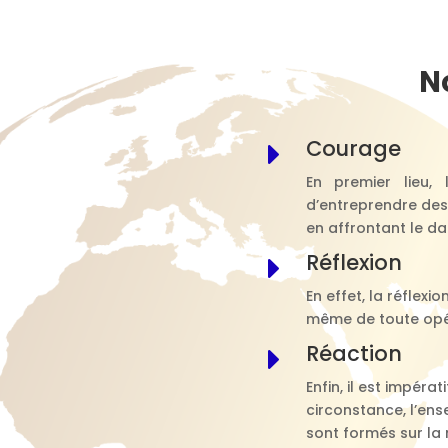
N
Courage
E
En premier lieu,
d’entreprendre des 
en affrontant le dan
Réflexion
E
En effet, la réflexio
même de toute opéra
Réaction
E
Enfin, il est impéra
circonstance, l’en
sont formés sur la 