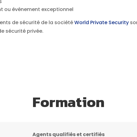
s
ent ou événement exceptionnel
gents de sécurité de la société
World Private Security
so
de sécurité privée.
nels de la securite sur COURCHEVEL – 73
Formation
Agents qualifiés et certifiés