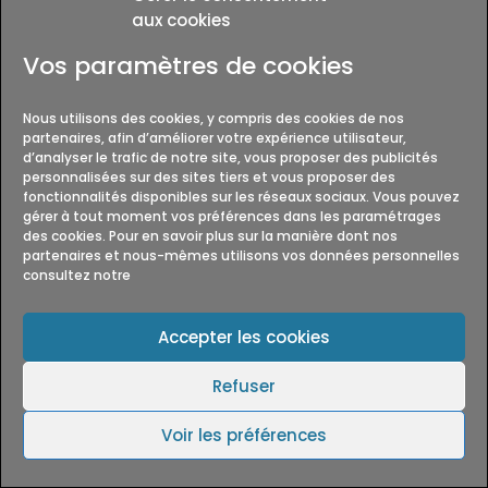
de celui-ci.
aux cookies
Cette technologie permet à
Vos paramètres de cookies
https://www.courchevel-securite.fr
d’évaluer les
réponses des visiteurs face au Site et l’efficacité
Nous utilisons des cookies, y compris des cookies de nos
de ses actions (par exemple, le nombre de fois
partenaires, afin d’améliorer votre expérience utilisateur,
où une page est ouverte et les informations
d’analyser le trafic de notre site, vous proposer des publicités
consultées), ainsi que l’utilisation de ce Site par
personnalisées sur des sites tiers et vous proposer des
l’Utilisateur.
fonctionnalités disponibles sur les réseaux sociaux. Vous pouvez
gérer à tout moment vos préférences dans les paramétrages
des cookies. Pour en savoir plus sur la manière dont nos
Le prestataire externe pourra éventuellement
partenaires et nous-mêmes utilisons vos données personnelles
recueillir des informations sur les visiteurs du
consultez notre
Site et d’autres sites Internet grâce à ces
balises, constituer des rapports sur l’activité du
Accepter les cookies
Site à l’attention de
https://www.courchevel-
securite.fr
, et fournir d’autres services relatifs à
Refuser
l’utilisation de celui-ci et d’Internet.
Voir les préférences
10. Droit applicable et