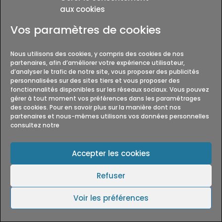
votre consentement.
aux cookies
Vos paramètres de cookies
Droit applicable et
modalités de recours
Nous utilisons des cookies, y compris des cookies de nos
partenaires, afin d’améliorer votre expérience utilisateur,
d’analyser le trafic de notre site, vous proposer des publicités
personnalisées sur des sites tiers et vous proposer des
Application du droit
fonctionnalités disponibles sur les réseaux sociaux. Vous pouvez
gérer à tout moment vos préférences dans les paramétrages
français (législation CNIL)
des cookies. Pour en savoir plus sur la manière dont nos
et compétence des
partenaires et nous-mêmes utilisons vos données personnelles
consultez notre
tribunaux
Les présentes CGU et votre utilisation du Site
Accepter les cookies
sont régies et interprétées conformément aux
lois de France, et notamment à la Loi n° 78-17 du
Refuser
6 janvier 1978 relative à l’informatique, aux
fichiers et aux libertés. Le choix de la loi
Voir les préférences
applicable ne porte pas atteinte à vos droits en
tant que consommateur conformément à la loi