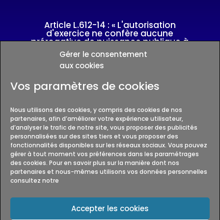
Article L.612-14 : « L'autorisation
d'exercice ne confère aucune
prérogative de puissance publique à
l'entreprise ou aux personnes qui en
Gérer le consentement
bénéficient »
aux cookies
Vos paramètres de cookies
Autorisation CNAPS
AUT-074-2123-04-15-20240856573
Nous utilisons des cookies, y compris des cookies de nos
partenaires, afin d’améliorer votre expérience utilisateur,
d’analyser le trafic de notre site, vous proposer des publicités
VERIFICATION PAR TELESERVICES CNAPS
personnalisées sur des sites tiers et vous proposer des
fonctionnalités disponibles sur les réseaux sociaux. Vous pouvez
gérer à tout moment vos préférences dans les paramétrages
des cookies. Pour en savoir plus sur la manière dont nos
partenaires et nous-mêmes utilisons vos données personnelles
consultez notre
Mentions légales
Accepter les cookies
Politique de confidentialité