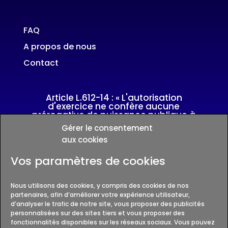
FAQ
A propos de nous
Contact
Article L.612-14 : « L'autorisation
d'exercice ne confère aucune
prérogative de puissance publique à
l'entreprise ou aux personnes qui en
Gérer le consentement
bénéficient »
aux cookies
Vos paramètres de cookies
Autorisation CNAPS
AUT-074-2123-04-15-20240856573
Nous utilisons des cookies, y compris des cookies de nos
partenaires, afin d’améliorer votre expérience utilisateur,
d’analyser le trafic de notre site, vous proposer des publicités
VERIFICATION PAR TELESERVICES CNAPS
personnalisées sur des sites tiers et vous proposer des
fonctionnalités disponibles sur les réseaux sociaux. Vous pouvez