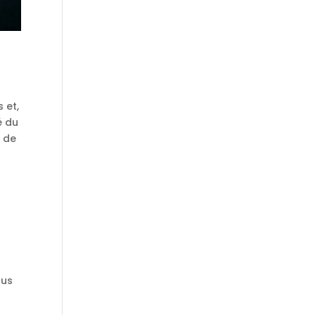
 et,
é du
s de
lus