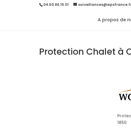
04.50.96.15.01
surveillances@wpsfrance.f
A propos de n
Protection Chalet à 
Protec
1850