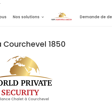
r
ous
Nos solutions
Demande de de
à Courchevel 1850
llance Chalet à Courchevel