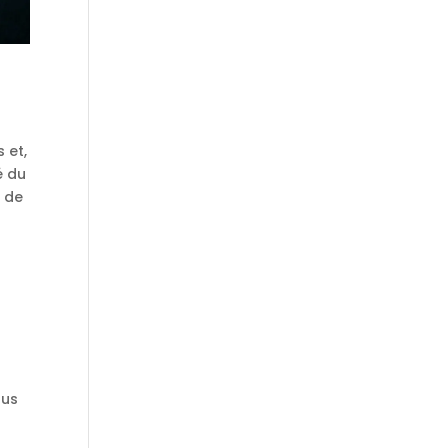
 et,
é du
s de
lus